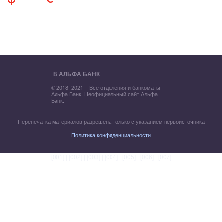
В АЛЬФА БАНК
© 2018–2021 – Все отделения и банкоматы
Альфа Банк. Неофициальный сайт Альфа
Банк.
Перепечатка материалов разрешена только с указанием первоисточника
Политика конфиденциальности
[001]
|
[002]
|
[003]
|
[004]
|
[005]
|
[006]
|
[007]