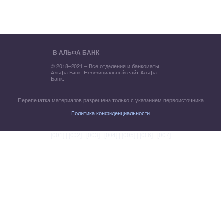
В АЛЬФА БАНК
© 2018–2021 – Все отделения и банкоматы
Альфа Банк. Неофициальный сайт Альфа
Банк.
Перепечатка материалов разрешена только с указанием первоисточника
Политика конфиденциальности
[001]
|
[002]
|
[003]
|
[004]
|
[005]
|
[006]
|
[007]