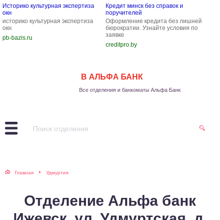
Историко культурная экспертиза
Кредит минск без справок и
окн
поручителей
историко культурная экспертиза
Оформление кредита без лишней
окн
бюрократии. Узнайте условия по
заявке
pb-bazis.ru
creditpro.by
В АЛЬФА БАНК
Все отделения и банкоматы Альфа Банк
Главная
Удмуртия
Отделение Альфа банк
Ижевск, ул. Удмуртская, д.